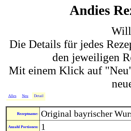
Andies Re
Wil
Die Details für jedes Rez
den jeweiligen R
Mit einem Klick auf "Neu"
neu
Alles
Neu
Detail
Original bayrischer Wurs
Rezeptname:
1
Anzahl Portionen: