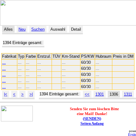
Alles
Neu
Suchen
Auswahl
Detail
1394 Einträge gesamt:
Fabrikat
Typ
Farbe
Erstzul.
TÜV
Km-Stand
PS/KW
Hubraum
Preis in DM
...
...
...
...
...
60/30
...
...
...
...
...
...
60/30
...
...
...
...
...
...
60/30
...
...
...
...
...
...
60/30
...
...
...
...
...
...
60/30
...
1394 Einträge gesamt:
|<
<
>
>|
<<
1301
1306
1311
Senden Sie zum löschen Bitte
eine Mail! Danke!
(SENDEN)
Seiten Anfang
powe
Erst