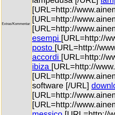
lampedusa [/URL]
lam
[URL=http://www.ainem
[URL=http://www.ainem
Extras/Kommentar:
[URL=http://www.aine
esempi
[URL=http://w
posto
[URL=http://www
accordi
[URL=http://ww
ibiza
[URL=http://www
[URL=http://www.aine
software [/URL]
downl
[URL=http://www.ainema
[URL=http://www.aine
messico
[URL=http://w