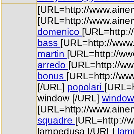
[URL=http://www.ainem
[URL=http://www.aine
domenico
[URL=http:/
bass
[URL=http://www.
martin
[URL=http://ww
arredo
[URL=http://ww
bonus
[URL=http://www
[/URL]
popolari
[URL=h
window [/URL]
window
[URL=http://www.aine
squadre
[URL=http://
lampedusa [/URL]
lam