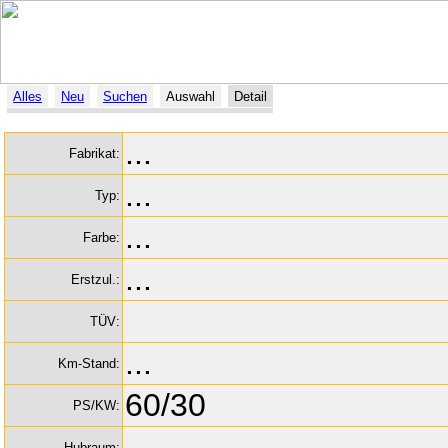
Alles
Neu
Suchen
Auswahl
Detail
...
Fabrikat:
...
Typ:
...
Farbe:
...
Erstzul.:
TÜV:
...
Km-Stand:
60/30
PS/KW:
...
Hubraum: