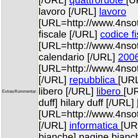
[/URL]
quattroruote
[U
lavoro [/URL]
lavoro
[URL=http://www.4nsott
fiscale [/URL]
codice f
[URL=http://www.4nsot
calendario [/URL]
2006
[URL=http://www.4nsot
[/URL]
repubblica
[URL
libero [/URL]
libero
[UR
Extras/Kommentar:
duff] hilary duff [/URL]
[URL=http://www.4nsott
[/URL]
informatica
[UR
bianche] pagine bianc