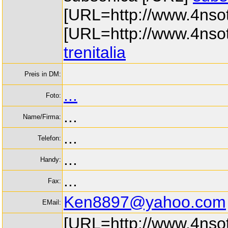
[URL=http://www.4nsott
[URL=http://www.4nsotto
trenitalia
Preis in DM:
...
Foto:
...
Name/Firma:
...
Telefon:
...
Handy:
...
Fax:
Ken8897@yahoo.com
EMail:
[URL=http://www.4nsott