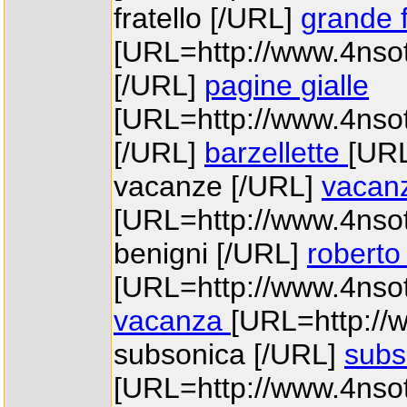
fratello [/URL]
grande f
[URL=http://www.4nsott
[/URL]
pagine gialle
[URL=http://www.4nsott
[/URL]
barzellette
[URL
vacanze [/URL]
vacan
[URL=http://www.4nsot
benigni [/URL]
roberto
[URL=http://www.4nsot
vacanza
[URL=http://
subsonica [/URL]
subs
[URL=http://www.4nsott