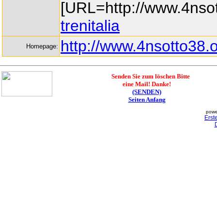
[URL=http://www.4nsotto
trenitalia
http://www.4nsotto38.o
Homepage:
Senden Sie zum löschen Bitte
eine Mail! Danke!
(SENDEN)
Seiten Anfang
powe
Erst