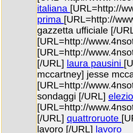
italiana
[URL=http://ww
prima
[URL=http://www.
gazzetta ufficiale [/UR
[URL=http://www.4nsott
[URL=http://www.4nsott
[/URL]
laura pausini
[U
mccartney] jesse mcc
[URL=http://www.4nsott
sondaggi [/URL]
elezi
[URL=http://www.4nsot
[/URL]
quattroruote
[U
lavoro [/URL]
lavoro