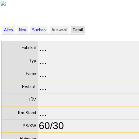
Alles
Neu
Suchen
Auswahl
Detail
...
Fabrikat:
...
Typ:
...
Farbe:
...
Erstzul.:
TÜV:
...
Km-Stand:
60/30
PS/KW:
...
Hubraum: