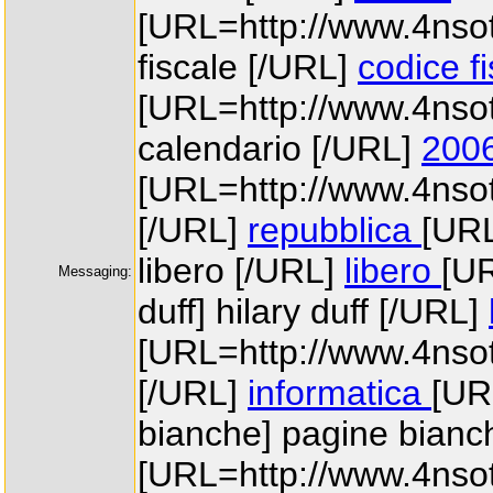
[URL=http://www.4nsott
fiscale [/URL]
codice f
[URL=http://www.4nsot
calendario [/URL]
2006
[URL=http://www.4nsot
[/URL]
repubblica
[URL
libero [/URL]
libero
[UR
Messaging:
duff] hilary duff [/URL]
[URL=http://www.4nsott
[/URL]
informatica
[UR
bianche] pagine bianc
[URL=http://www.4nsot