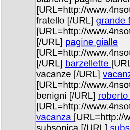
[URL=http://www.4nsot
fratello [/URL]
grande f
[URL=http://www.4nsott
[/URL]
pagine gialle
[URL=http://www.4nsott
[/URL]
barzellette
[URL
vacanze [/URL]
vacan
[URL=http://www.4nsot
benigni [/URL]
roberto
[URL=http://www.4nsot
vacanza
[URL=http://
subsonica [/URL]
subs