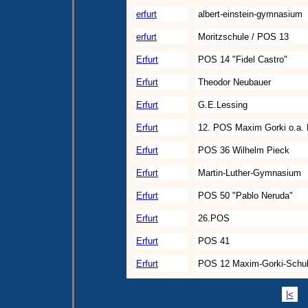
erfurt
albert-einstein-gymnasium
erfurt
Moritzschule / POS 13
Erfurt
POS 14 "Fidel Castro"
Erfurt
Theodor Neubauer
Erfurt
G.E.Lessing
Erfurt
12. POS Maxim Gorki o.a. 
Erfurt
POS 36 Wilhelm Pieck
Erfurt
Martin-Luther-Gymnasium
Erfurt
POS 50 "Pablo Neruda"
Erfurt
26.POS
Erfurt
POS 41
Erfurt
POS 12 Maxim-Gorki-Schu
|<