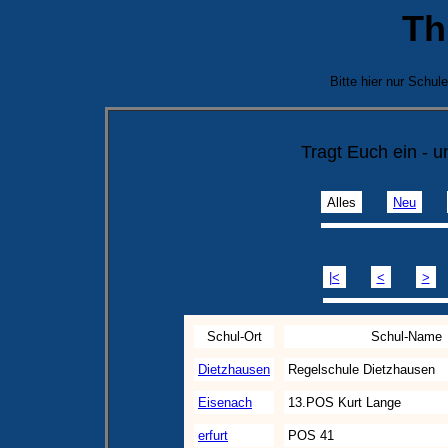
Th
Bitte hier nur Schu
Tragt Euch ein - 
Alles
Neu
|<
<
>
Schul-Ort
Schul-Name
Dietzhausen
Regelschule Dietzhausen
Eisenach
13.POS Kurt Lange
erfurt
POS 41