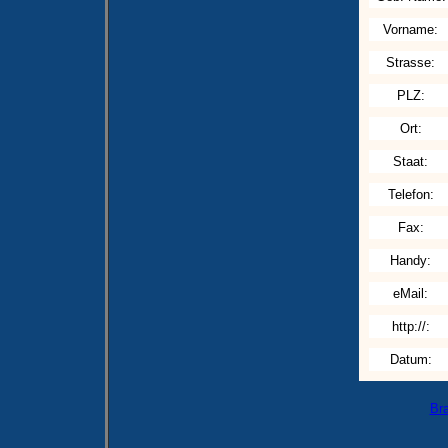
Vorname:
Strasse:
PLZ:
Ort:
Staat:
Telefon:
Fax:
Handy:
eMail:
http://:
Datum:
Br