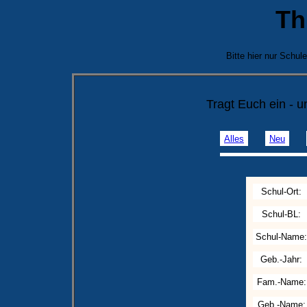
Th
Bitte hier nur Schu
Tragt Euch ein - 
Alles
Neu
Schul-Ort:
Schul-BL:
Schul-Name:
Geb.-Jahr:
Fam.-Name:
Geb.-Name: