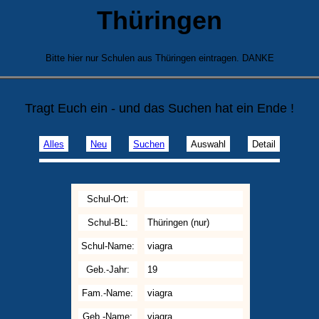
Thüringen
Bitte hier nur Schulen aus Thüringen eintragen. DANKE
Tragt Euch ein - und das Suchen hat ein Ende !
Alles
Neu
Suchen
Auswahl
Detail
Schul-Ort:
Schul-BL:
Thüringen (nur)
Schul-Name:
viagra
Geb.-Jahr:
19
Fam.-Name:
viagra
Geb.-Name:
viagra