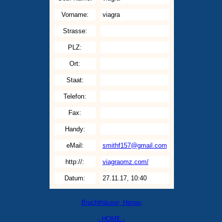
Vorname:
viagra
Strasse:
PLZ:
Ort:
Staat:
Telefon:
Fax:
Handy:
eMail:
smithf157@gmail.com
http://:
viagraomz.com/
Datum:
27.11.17, 10:40
Brachthäuser, Hanau
- HOME -