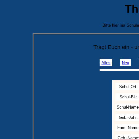
Th
Bitte hier nur Schu
Tragt Euch ein - 
Alles
Neu
Schul-Ort:
Schul-BL:
Schul-Name
Geb.-Jahr:
Fam.-Name
Geb.-Name