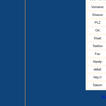
Vorname:
Strasse:
PLZ:
Ort:
Staat:
Telefon:
Fax:
Handy:
eMail:
http://:
Datum:
Br