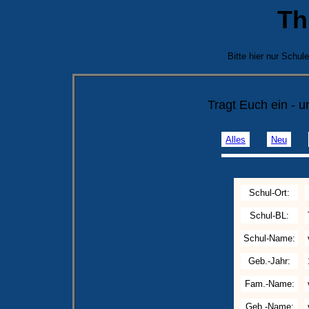
Th
Bitte hier nur Schu
Tragt Euch ein - 
Alles
Neu
Schul-Ort:
Schul-BL:
Schul-Name:
Geb.-Jahr:
Fam.-Name:
Geb.-Name: