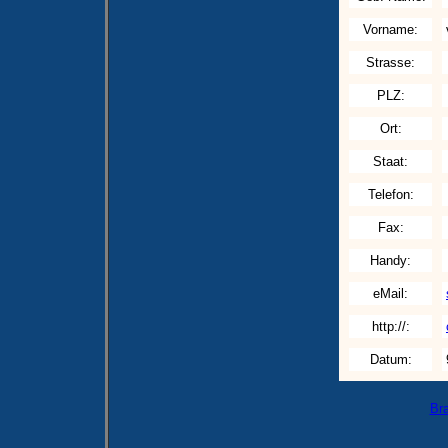
Vorname:
Strasse:
PLZ:
Ort:
Staat:
Telefon:
Fax:
Handy:
eMail:
http://:
Datum:
Br