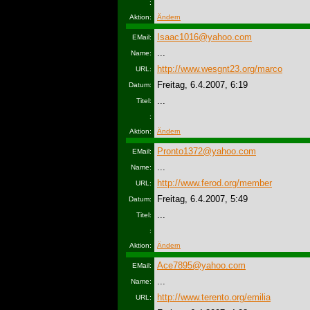
:
Aktion:
Ändern
Isaac1016@yahoo.com
EMail:
...
Name:
http://www.wesgnt23.org/marco
URL:
Freitag, 6.4.2007, 6:19
Datum:
...
Titel:
:
Aktion:
Ändern
Pronto1372@yahoo.com
EMail:
...
Name:
http://www.ferod.org/member
URL:
Freitag, 6.4.2007, 5:49
Datum:
...
Titel:
:
Aktion:
Ändern
Ace7895@yahoo.com
EMail:
...
Name:
http://www.terento.org/emilia
URL: