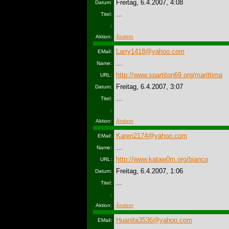
Freitag, 6.4.2007, 4:08
Datum:
...
Titel:
:
Aktion:
Ändern
Larry1418@yahoo.com
EMail:
...
Name:
http://www.spartiton69.org/marittima
URL:
Freitag, 6.4.2007, 3:07
Datum:
...
Titel:
:
Aktion:
Ändern
Karen2174@yahoo.com
EMail:
...
Name:
http://www.kataw0m.org/bianco
URL:
Freitag, 6.4.2007, 1:06
Datum:
...
Titel:
:
Aktion:
Ändern
Huanita3536@yahoo.com
EMail: