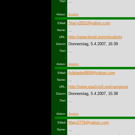
...
Titel:
:
Aktion:
Ändern
Stacy2651@yahoo.com
EMail:
...
Name:
http://www.ferod.org/mitsubishi
URL:
Donnerstag, 5.4.2007, 16:39
Datum:
...
Titel:
:
Aktion:
Ändern
Adelaide4859@yahoo.com
EMail:
...
Name:
http://www.spa2cio0.org/campione
URL:
Donnerstag, 5.4.2007, 15:38
Datum:
...
Titel:
:
Aktion:
Ändern
Mary2776@yahoo.com
EMail:
...
Name: