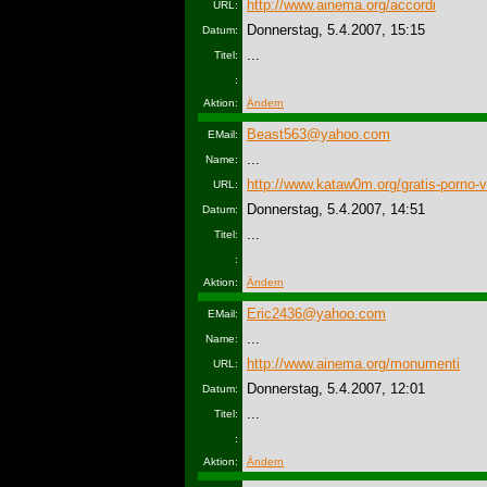
http://www.ainema.org/accordi
URL:
Donnerstag, 5.4.2007, 15:15
Datum:
...
Titel:
:
Aktion:
Ändern
Beast563@yahoo.com
EMail:
...
Name:
http://www.kataw0m.org/gratis-porno-
URL:
Donnerstag, 5.4.2007, 14:51
Datum:
...
Titel:
:
Aktion:
Ändern
Eric2436@yahoo.com
EMail:
...
Name:
http://www.ainema.org/monumenti
URL:
Donnerstag, 5.4.2007, 12:01
Datum:
...
Titel:
:
Aktion:
Ändern