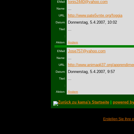
Ionis2440@yahoo.com
EMail:
...
Name:
http://www.pate5vnte.org/foggia
URL:
Donnerstag, 5.4.2007, 10:02
Datum:
...
Titel:
:
Aktion:
Ändern
Jose757@yahoo.com
EMail:
...
Name:
http://www.animaqli37.org/apprendime
URL:
Donnerstag, 5.4.2007, 9:57
Datum:
...
Titel:
:
Aktion:
Ändern
Zurück zu kama's Startseite
|
powered by
powered
Erstellen Sie Ihre