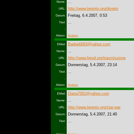
...
Name:
http://www.terento.org/divieto
URL:
Freitag, 6.4.2007, 0:53
Datum:
...
Titel:
:
Aktion:
Ändern
Barbie6683@yahoo.com
EMail:
...
Name:
http://www.ferod.org/trasmissione
URL:
Donnerstag, 5.4.2007, 23:14
Datum:
...
Titel:
:
Aktion:
Ändern
Diana7001@yahoo.com
EMail:
...
Name:
http://www.terento.org/star-war
URL:
Donnerstag, 5.4.2007, 21:40
Datum:
...
Titel:
: