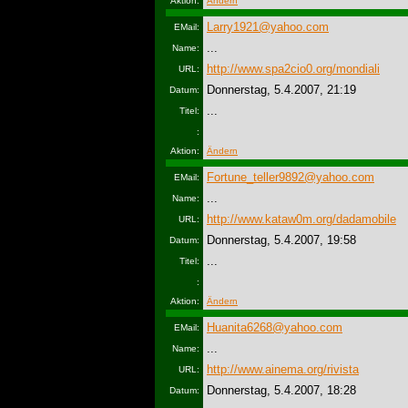
Aktion:
Ändern
Larry1921@yahoo.com
EMail:
...
Name:
http://www.spa2cio0.org/mondiali
URL:
Donnerstag, 5.4.2007, 21:19
Datum:
...
Titel:
:
Aktion:
Ändern
Fortune_teller9892@yahoo.com
EMail:
...
Name:
http://www.kataw0m.org/dadamobile
URL:
Donnerstag, 5.4.2007, 19:58
Datum:
...
Titel:
:
Aktion:
Ändern
Huanita6268@yahoo.com
EMail:
...
Name:
http://www.ainema.org/rivista
URL:
Donnerstag, 5.4.2007, 18:28
Datum: