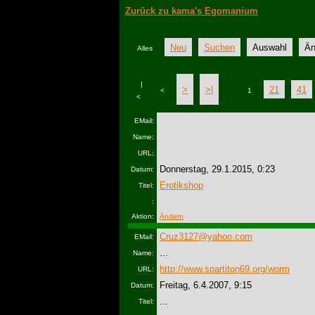
Zurück zu kama's Egomanium
Neu
Suchen
Auswahl
Än
Alles
|
>
>|
21
41
<
1
<
EMail:
Name:
URL:
Donnerstag, 29.1.2015, 0:23
Datum:
Erotikshop
Titel:
:
Aktion:
Ändern
Cruz3127@yahoo.com
EMail:
...
Name:
http://www.spartiton69.org/worm
URL:
Freitag, 6.4.2007, 9:15
Datum:
...
Titel: