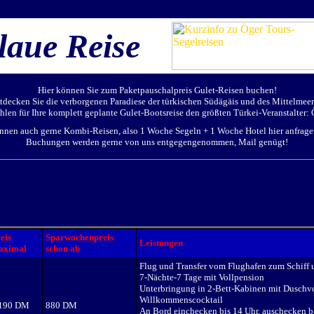
laue Reise
Hier können Sie zum Paketpauschalpreis Gulet-Reisen buchen!
tdecken Sie die verborgenen Paradiese der türkischen Südägäis und des Mittelmeer
len für Ihre komplett geplante Gulet-Bootsreise den größten Türkei-Veranstalter:
nnen auch gerne Kombi-Reisen, also 1 Woche Segeln + 1 Woche Hotel hier anfrag
Buchungen werden gerne von uns entgegengenommen, Mail genügt!
eis
Sparwochenpreis
Leistungen
aximal
schon ab
Flug und Transfer vom Flughafen zum Schiff 
7-Nächte-7 Tage mit Vollpension
Unterbringung in 2-Bett-Kabinen mit Dusch
Willkommenscocktail
.190 DM
880 DM
An Bord einchecken bis 14 Uhr, auschecken b