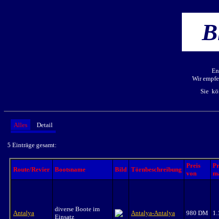
B
En
Wir empfeh
Sie kö
Alles
Detail
5 Einträge gesamt:
Preis
Pr
Route/Revier
Bootsname
Bild
Törnbeschreibung
von
m
diverse Boote im
Antalya
Antalya-Antalya
980 DM
1
Einsatz