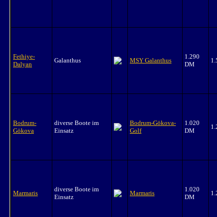
Fethiye-
1.290
Galanthus
MSY Galanthus
1
Dalyan
DM
Bodrum-
diverse Boote im
Bodrum-Gökova-
1.020
1
Gökova
Einsatz
Golf
DM
diverse Boote im
1.020
Marmaris
Marmaris
1
Einsatz
DM