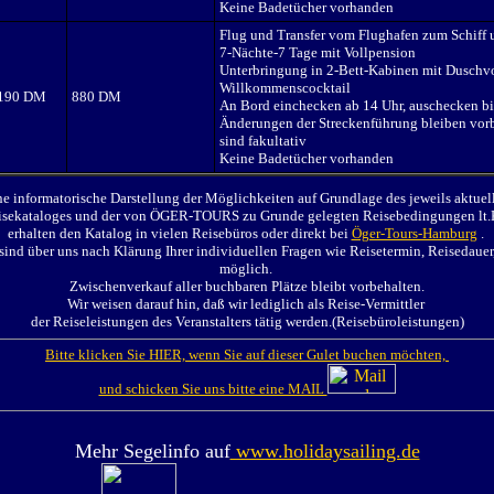
Keine Badetücher vorhanden
Flug und Transfer vom Flughafen zum Schiff 
7-Nächte-7 Tage mit Vollpension
Unterbringung in 2-Bett-Kabinen mit Dusch
Willkommenscocktail
.190 DM
880 DM
An Bord einchecken ab 14 Uhr, auschecken bi
Änderungen der Streckenführung bleiben vorb
sind fakultativ
Keine Badetücher vorhanden
ine informatorische Darstellung der Möglichkeiten auf Grundlage des jeweils aktu
ekataloges und der von ÖGER-TOURS zu Grunde gelegten Reisebedingungen lt.K
erhalten den Katalog in vielen Reisebüros oder direkt bei
Öger-Tours-Hamburg
.
nd über uns nach Klärung Ihrer individuellen Fragen wie Reisetermin, Reisedauer
möglich.
Zwischenverkauf aller buchbaren Plätze bleibt vorbehalten.
Wir weisen darauf hin, daß wir lediglich als Reise-Vermittler
der Reiseleistungen des Veranstalters tätig werden.(Reisebüroleistungen)
Bitte klicken Sie HIER, wenn Sie auf dieser Gulet buchen möchten,
und schicken Sie uns bitte eine MAIL
Mehr Segelinfo auf
www.holidaysailing.de