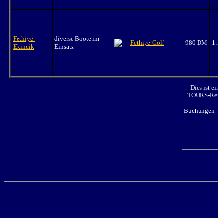
Fethiye-
diverse Boote im
Fethiye-Golf
980 DM
1
Ekincik
Einsatz
Dies ist e
TOURS-Reis
Buchungen si