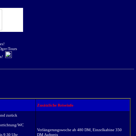
es!
 Öger-Tours
en!
Zusätzliche Reiseinfo
und zurück
vorrichtung/WC
Verlängerungswoche ab 480 DM, Einzelkabine 350
is 9.30 Uhr
DM Aufpreis