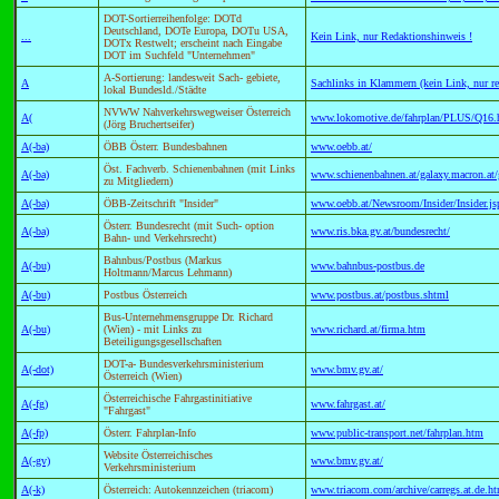
DOT-Sortierreihenfolge: DOTd
Deutschland, DOTe Europa, DOTu USA,
...
Kein Link, nur Redaktionshinweis !
DOTx Restwelt; erscheint nach Eingabe
DOT im Suchfeld "Unternehmen"
A-Sortierung: landesweit Sach- gebiete,
A
Sachlinks in Klammern (kein Link, nur re
lokal Bundesld./Städte
NVWW Nahverkehrswegweiser Österreich
A(
www.lokomotive.de/fahrplan/PLUS/Q16.
(Jörg Bruchertseifer)
A(-ba)
ÖBB Österr. Bundesbahnen
www.oebb.at/
Öst. Fachverb. Schienenbahnen (mit Links
A(-ba)
www.schienenbahnen.at/galaxy.macron.at/g
zu Mitgliedern)
A(-ba)
ÖBB-Zeitschrift "Insider"
www.oebb.at/Newsroom/Insider/Insider.js
Österr. Bundesrecht (mit Such- option
A(-ba)
www.ris.bka.gv.at/bundesrecht/
Bahn- und Verkehrsrecht)
Bahnbus/Postbus (Markus
A(-bu)
www.bahnbus-postbus.de
Holtmann/Marcus Lehmann)
A(-bu)
Postbus Österreich
www.postbus.at/postbus.shtml
Bus-Unternehmensgruppe Dr. Richard
A(-bu)
(Wien) - mit Links zu
www.richard.at/firma.htm
Beteiligungsgesellschaften
DOT-a- Bundesverkehrsministerium
A(-dot)
www.bmv.gv.at/
Österreich (Wien)
Österreichische Fahrgastinitiative
A(-fg)
www.fahrgast.at/
"Fahrgast"
A(-fp)
Österr. Fahrplan-Info
www.public-transport.net/fahrplan.htm
Website Österreichisches
A(-gv)
www.bmv.gv.at/
Verkehrsministerium
A(-k)
Österreich: Autokennzeichen (triacom)
www.triacom.com/archive/carregs.at.de.h