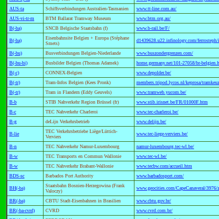
AUS-ta
Schiffsverbindungen Australien-Tasmanien
www.tt-line.com.au/
AUS-vi-tr-m
BTM Ballarat Tramway Museum
www.btm.org.au/
B(-ba)
SNCB Belgische Staatsbahn (f)
www.b-rail.be/F/
Eisenbahnsite Belgien + Europa (Stéphane
B(-ba)
d1439628.u22.infinology.com/ferrosteph/
Smets)
B(-bu)
Busverbindungen Belgien-Niederlande
www.buszondergrenzen.com/
B(-bu-bi)
Busbilder Belgien (Thomas Adamek)
home.germany.net/101-27058/br-belgien.
B(-c)
CONNEX-Belgien
www.depolder.be/
B(-tr)
Tram-Infos Belgien (Kees Pronk)
members.tripod.lycos.nl/keprosa/tramkeu
B(-tr)
Tram in Flandern (Eddy Geuvels)
www.tramweb.yucom.be/
B-b
STIB Nahverkehr Region Brüssel (fr)
www.stib.irisnet.be/FR/01000F.htm
B-c
TEC Nahverkehr Charleroi
www.tec-charleroi.be/
B-g
deLijn Verkehrsbetrieb
www.delijn.be/
TEC Verkehrsbetriebe Liège/Lüttich-
B-lie
www.tec-liege-verviers.be/
Verviers
B-n
TEC Nahverkehr Namur-Luxembourg
namur-luxembourg.tec-wl.be/
B-w
TEC Transports en Commun Wallonie
www.tec-wl.be/
B-w
TEC Nahverkehr Brabant-Wallonie
www.tecbw.com/accueil.htm
BDS-sc
Barbados Port Authority
www.barbadosport.com/
Staatsbahn Bosnien-Herzegowina (Frank
BH(-ba)
www.geocities.com/CapeCanaveral/3976/
Valoczy)
BR(-ba)
CBTU Stadt-Eisenbahnen in Brasilien
www.cbtu.gov.br/
BR(-ba-cvrd)
CVRD
www.cvrd.com.br/