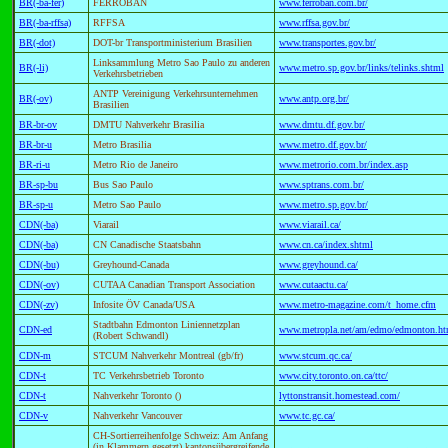
BR(-ba-fer)
FERROBAN
www.ferroban.com.br/
BR(-ba-rffsa)
RFFSA
www.rffsa.gov.br/
BR(-dot)
DOT-br Transportministerium Brasilien
www.transportes.gov.br/
Linksammlung Metro Sao Paulo zu anderen
BR(-li)
www.metro.sp.gov.br/links/telinks.shtml
Verkehrsbetrieben
ANTP Vereinigung Verkehrsunternehmen
BR(-ov)
www.antp.org.br/
Brasilien
BR-br-ov
DMTU Nahverkehr Brasilia
www.dmtu.df.gov.br/
BR-br-u
Metro Brasilia
www.metro.df.gov.br/
BR-ri-u
Metro Rio de Janeiro
www.metrorio.com.br/index.asp
BR-sp-bu
Bus Sao Paulo
www.sptrans.com.br/
BR-sp-u
Metro Sao Paulo
www.metro.sp.gov.br/
CDN(-ba)
Viarail
www.viarail.ca/
CDN(-ba)
CN Canadische Staatsbahn
www.cn.ca/index.shtml
CDN(-bu)
Greyhound-Canada
www.greyhound.ca/
CDN(-ov)
CUTAA Canadian Transport Association
www.cutaactu.ca/
CDN(-zv)
Infosite ÖV Canada/USA
www.metro-magazine.com/t_home.cfm
Stadtbahn Edmonton Liniennetzplan
CDN-ed
www.metropla.net/am/edmo/edmonton.h
(Robert Schwandl)
CDN-m
STCUM Nahverkehr Montreal (gb/fr)
www.stcum.qc.ca/
CDN-t
TC Verkehrsbetrieb Toronto
www.city.toronto.on.ca/ttc/
CDN-t
Nahverkehr Toronto ()
lyttonstransit.homestead.com/
CDN-v
Nahverkehr Vancouver
www.tc.gc.ca/
CH-Sortierreihenfolge Schweiz: Am Anfang
(in Klammern gesetzt) kantonsübergreifende