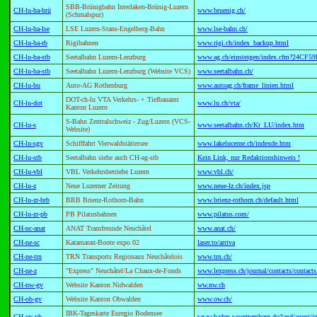
SBB-Brünigbahn Interlaken-Brünig-Luzern
CH-lu-ba-brü
www.bruenig.ch/
(Schmalspur)
CH-lu-ba-lse
LSE Luzern-Stans-Engelberg-Bahn
www.lse-bahn.ch/
CH-lu-ba-rb
Rigibahnen
www.rigi.ch/index_backup.html
CH-lu-ba-stb
Seetalbahn Luzern-Lenzburg
www.ag.ch/einsteigen/index.cfm?2
CH-lu-ba-stb
Seetalbahn Luzern-Lenzburg (Website VCS)
www.seetalbahn.ch/
CH-lu-bu
Auto-AG Rothenburg
www.autoag.ch/frame_linien.html
DOT-ch-lu VTA Verkehrs- + Tiefbauamt
CH-lu-dot
www.lu.ch/vta/
Kanton Luzern
S-Bahn Zentralschweiz - Zug/Luzern (VCS-
CH-lu-s
www.seetalbahn.ch/Kt_LU/index.htm
Website)
CH-lu-sgv
Schifffahrt Vierwaldstättersee
www.lakelucerne.ch/indexde.htm
CH-lu-stb
Seetalbahn siehe auch CH-ag-stb
Kein Link, nur Redaktionshinweis !
CH-lu-vbl
VBL Verkehrsbetriebe Luzern
www.vbl.ch/
CH-lu-z
Neue Luzerner Zeitung
www.neue-lz.ch/index.jsp
CH-lu-zr-brb
BRB Brienz-Rothorn-Bahn
www.brienz-rothorn.ch/default.html
CH-lu-zr-pb
PB Pilatusbahnen
www.pilatus.com/
CH-nc-anat
ANAT Tramfreunde Neuchâtel
www.anat.ch/
CH-ne-sc
Katamaran-Boote expo 02
laser.to/arriva
CH-ne-trn
TRN Transports Regionaux Neuchâtelois
www.trn.ch/
CH-ne-z
"Express" Neuchâtel/La Chaux-de-Fonds
www.lexpress.ch/journal/contacts/contact
CH-nw-gv
Website Kanton Nidwalden
ww.nw.ch
CH-ob-gv
Website Kanton Obwalden
www.ow.ch/
IBK-Tageskarte Euregio Bodensee
CH-ov-vb
www.baden-wuerttemberg.de/land/agent/