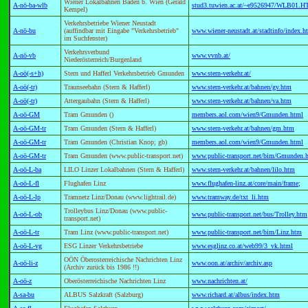
Wiener Lokalbahnen Baden b. Wien (Gerald
A-nö-ba-wlb
stud3.tuwien.ac.at/~e9526947/WLB01.
Kempel)
Verkehrsbetriebe Wiener Neustadt
A-nö-bu
(auffindbar mit Eingabe "Verkehrsbetrieb"
www.wiener-neustadt.at/stadtinfo/index.h
im Suchfenster)
Verkehrsverbund
A-nö-vb
www.vvnb.at/
Niederösterreich/Burgenland
A-oö(-s+h)
Stern und Hafferl Verkehrsbetrieb Gmunden
www.stern-verkehr.at/
A-oö(-tr)
Traunseebahn (Stern & Hafferl)
www.stern-verkehr.at/bahnen/gv.htm
A-oö(-tr)
Attergaubahn (Stern & Hafferl)
www.stern-verkehr.at/bahnen/va.htm
A-oö-GM
Tram Gmunden ()
members.aol.com/wien9/Gmunden.html
A-oö-GM-tr
Tram Gmunden (Stern & Hafferl)
www.stern-verkehr.at/bahnen/gm.htm
A-oö-GM-tr
Tram Gmunden (Christian Knop; gb)
members.aol.com/wien9/Gmunden.html
A-oö-GM-tr
Tram Gmunden (www.public-transport.net)
www.public-transport.net/bim/Gmunden.
A-oö-L-ba
LILO Linzer Lokalbahnen (Stern & Hafferl)
www.stern-verkehr.at/bahnen/lilo.htm
A-oö-L-fl
Flughafen Linz
www.flughafen-linz.at/core/main/frame;
A-oö-L-lp
Tramnetz Linz/Donau (www.lightrail.de)
www.tramway.de/txt_li.htm
Trolleybus Linz/Donau (www.public-
A-oö-L-ob
www.public-transport.net/bus/Trolley.htm
transport.net)
A-oö-L-tr
Tram Linz (www.public-transport.net)
www.public-transport.net/bim/Linz.htm
A-oö-L-vg
ESG Linzer Verkehrsbetriebe
www.esglinz.co.at/web99/3_vk.html
OÖN Öberosterreichische Nachrichten Linz
A-oö-li-z
www.oon.at/archiv/archiv.asp
(Archiv zurück bis 1986 !!)
A-oö-z
Oberösterreichische Nachrichten Linz
www.nachrichten.at/
A-sa-bu
ALBUS Salzkraft (Salzburg)
www.richard.at/albus/index.htm