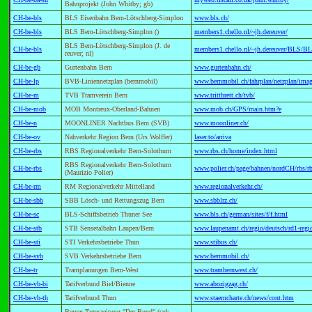
Bahnprojekt (John Whitby; gb)
CH-be-bls
BLS Eisenbahn Bern-Lötschberg-Simplon
www.bls.ch/
CH-be-bls
BLS Bern-Lötschberg-Simplon ()
members1.chello.nl/~jh.dereuver/
BLS Bern-Lötschberg-Simplon (J. de
CH-be-bls
members1.chello.nl/~jh.dereuver/BLS/B
reuver; nl)
CH-be-gb
Gurtenbahn Bern
www.gurtenbahn.ch/
CH-be-lp
BVB-Liniennetzplan (bernmobil)
www.bernmobil.ch/fahrplan/netzplan/imag
CH-be-m
TVB Tramverein Bern
www.trittbrett.ch/tvb/
CH-be-mob
MOB Montreux-Oberland-Bahnen
www.mob.ch/GPS/main.htm?e
CH-be-n
MOONLINER Nachtbus Bern (SVB)
www.moonliner.ch/
CH-be-ov
Nahverkehr Region Bern (Urs Wolffer)
laser.to/arriva
CH-be-rbs
RBS Regionalverkehr Bern-Solothurn
www.rbs.ch/home/index.html
RBS Regionalverkehr Bern-Solothurn
CH-be-rbs
www.polier.ch/page/bahnen/nordCH/rbs/r
(Maurizio Polier)
CH-be-rm
RM Regionalverkehr Mittelland
www.regionalverkehr.ch/
CH-be-sbb
SBB Lösch- und Rettungszug Bern
www.sbblrz.ch/
CH-be-sc
BLS-Schiffsbetrieb Thuner See
www.bls.ch/german/sites/f/f.html
CH-be-stb
STB Sensetalbahn Laupen/Bern
www.laupenamt.ch/regio/deutsch/rd1-regi
CH-be-sti
STI Verkehrsbetriebe Thun
www.stibus.ch/
CH-be-svb
SVB Verkehrsbetriebe Bern
www.bernmobil.ch/
CH-be-tr
Tramplanungen Bern-West
www.trambernwest.ch/
CH-be-vb-bi
Tarifverbund Biel/Bienne
www.abozigzag.ch/
CH-be-vb-th
Tarifverbund Thun
www.staerncharte.ch/news/cont.htm
Berner Tageszeitung "Der Bund" (suk