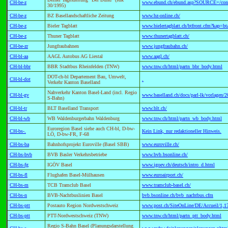
CH-be-z
www.ebund.ch/ebund.asp?SOURCE=/conte
30/1995)
CH-be-z
BZ Basellandschaftliche Zeitung
www.bz-online.ch/
CH-be-z
Bieler Tagblatt
www.bielertagblatt.ch/btfront.cfm?kap=
CH-be-z
Thuner Tagblatt
www.thunertagblatt.ch/
CH-be-zr
Jungfraubahnen
www.jungfraubahn.ch/
CH-bl-aa
AAGL Autobus AG Liestal
www.aagl.ch/
CH-bl-bbr
BBR Stadtbus Rheinfelden (TNW)
www.tnw.ch/html/partn_bbr_body.html
DOT-ch-bl Departement Bau, Umwelt,
CH-bl-dot
.
Verkehr Kanton Baselland
Nahverkehr Kanton Basel-Land (incl. Regio
CH-bl-gv
www.baselland.ch/docs/parl-lk/vorlagen
S-Bahn)
CH-bl-tr
BLT Baselland Transport
www.blt.ch/
CH-bl-wb
WB Waldenburgerbahn Waldenburg
www.tnw.ch/html/partn_wb_body.html
Euroregion Basel siehe auch CH-bl, D-bw-
CH-bs-.
Kein Link, nur redaktioneller Hinweis.
LÖ, D-bw-FR, F-68
CH-bs-ba
Bahnhofsprojekt Euroville (Basel SBB)
www.euroville.ch/
CH-bs-bvb
BVB Basler Verkehrsbetriebe
www.bvb.bsonline.ch/
CH-bs-fg
IGÖV Basel
www.igoev.ch/deutsch/intro_d.html
CH-bs-fl
Flughafen Basel-Mülhausen
www.euroairport.ch/
CH-bs-m
TCB Tramclub Basel
www.tramclub-basel.ch/
CH-bs-n
BVB-Nachtbuslinien Basel
bvb.bsonline.ch/bvb_nachtbus.cfm
CH-bs-ptt
Postauto Region Nordwestschweiz
www.post.ch/SiteOnLine/DE/Accueil/1,1
CH-bs-ptt
PTT-Nordwestschweiz (TNW)
www.tnw.ch/html/partn_ptt_body.html
Regio S-Bahn Basel (Planungsdarstellung