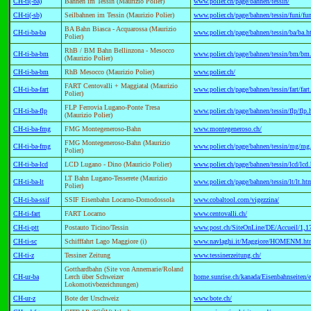
CH-ti(-ba)
Bahnen im Tessin (Maurizio Polier)
www.polier.ch/page/bahnen/tessin/
CH-ti(-sb)
Seilbahnen im Tessin (Maurizio Polier)
www.polier.ch/page/bahnen/tessin/funi/fu
BA Bahn Biasca - Acquarossa (Maurizio
CH-ti-ba-ba
www.polier.ch/page/bahnen/tessin/ba/ba.
Polier)
RhB / BM Bahn Bellinzona - Mesocco
CH-ti-ba-bm
www.polier.ch/page/bahnen/tessin/bm/bm
(Maurizio Polier)
CH-ti-ba-bm
RhB Mesocco (Maurizio Polier)
www.polier.ch/
FART Centovalli + Maggiatal (Maurizio
CH-ti-ba-fart
www.polier.ch/page/bahnen/tessin/fart/far
Polier)
FLP Ferrovia Lugano-Ponte Tresa
CH-ti-ba-flp
www.polier.ch/page/bahnen/tessin/flp/flp
(Maurizio Polier)
CH-ti-ba-fmg
FMG Montegeneroso-Bahn
www.montegeneroso.ch/
FMG Montegeneroso-Bahn (Maurizio
CH-ti-ba-fmg
www.polier.ch/page/bahnen/tessin/mg/mg
Polier)
CH-ti-ba-lcd
LCD Lugano - Dino (Mauricio Polier)
www.polier.ch/page/bahnen/tessin/lcd/lcd
LT Bahn Lugano-Tesserete (Maurizio
CH-ti-ba-lt
www.polier.ch/page/bahnen/tessin/lt/lt.ht
Polier)
CH-ti-ba-ssif
SSIF Eisenbahn Locarno-Domodossola
www.cobaltool.com/vigezzina/
CH-ti-fart
FART Locarno
www.centovalli.ch/
CH-ti-ptt
Postauto Ticino/Tessin
www.post.ch/SiteOnLine/DE/Accueil/1,1
CH-ti-sc
Schifffahrt Lago Maggiore (i)
www.navlaghi.it/Maggiore/HOMENM.h
CH-ti-z
Tessiner Zeitung
www.tessinerzeitung.ch/
Gotthardbahn (Site von Annemarie/Roland
CH-ur-ba
Lerch über Schweizer
home.sunrise.ch/kanada/Eisenbahnseiten/
Lokomotivbezeichnungen)
CH-ur-z
Bote der Urschweiz
www.bote.ch/