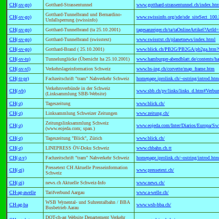
CH(-sv-go)
Gotthard-Strassentunnel
www.gotthard-strassentunnel.ch/index.ht
Gotthard-Tunnelbrand und Bernardino-
CH(-sv-go)
www.swissinfo.org/sde/sde_siteSect_100
Unfallsperrung (swissinfo)
CH(-sv-go)
Gotthard-Tunnelbrand (ta 25.10.2001)
tagesanzeiger.ch/ta/taOnlineArtikel?ArtI
CH(-sv-go)
Gotthard-Tunnelbrand (swisstext)
www.swisstxt.ch/planetnews/index.html
CH(-sv-go)
Gotthard-Brand (
25.10.2001)
www.blick.ch/PB2G/PB2GA/pb2ga.htm?
CH(-sv-tu)
Tunnelunglücke (Übersicht ha 25.10.2001)
www.hamburger-abendblatt.de/contents/
CH(-sv-vl)
Verkehrslageinformation Schweiz
www.bs-ing.ch/corvette/map_frame.htm
CH(-tr-pr)
Fachzeitschrift "tram" Nahverkehr Schweiz
homepage.iprolink.ch/~ostring/introd.htm
Verkehrsverbünde in der Schweiz
CH(-vb)
www.sbb.ch/pv/links/links_d.htm#Verbu
(Linksammlung SBB-Website)
CH(-z)
Tageszeitung
www.blick.ch/
CH(-z)
Linksammlung Schweizer Zeitungen
www.zeitung.ch/
Zeitungslinksammlung Schweiz
CH(-z)
www.eojeda.com/Inter/Diarios/Europa/Swi
(www.eojeda.com; span.)
CH(-z)
Tageszeitung "Blick", Zürich
www.blick.ch/
CH(-z)
LINEPRESS ÖV-Doku Schweiz
www.chbahn.ch.tt
CH(-z-v)
Fachzeitschrift "tram" Nahverkehr Schweiz
homepage.iprolink.ch/~ostring/introd.htm
Pressetext CH Aktuelle Presseinformation
CH(-zi)
www.pressetext.ch/
Schweiz
CH(-zi)
news.ch Aktuelle Schweiz-Info
www.news.ch/
CH-ag-awelle
Tarifverbund Aargau
www.a-welle.ch/
WSB Wynental- und Suhrentalbahn / BBA
CH-ag-ba
www.wsb-bba.ch/
Busbetrieb Aarau
DOT-ch-ag Website Departement Verkehr