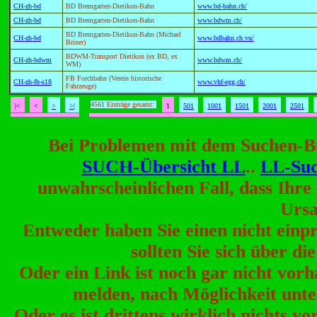
CH-zh-bd
BD Bremgarten-Dietikon-Bahn
www.bd-bahn.ch/
CH-zh-bd
BD Bremgarten-Dietikon-Bahn
www.bdwm.ch/
BD Bremgarten-Dietikon-Bahn (Michael
CH-zh-bd
www.bdbahn.ch.vu/
Briner)
BDWM-Transport Dietikon (ex BD, ex
CH-zh-bdwm
www.bdwm.ch/
WM)
FB Forchbahn (Verein historische
CH-zh-fb-s18
www.vhf-egg.ch/
Fahrzeuge)
4561 Einträge gesamt:
|<
<
>
>|
1
501
1001
1501
2001
2501
Bei Problemen mit dem Suchen-But
SUCH-Übersicht LL
..
LL-Suc
unwahrscheinlichen Fall, dass Ihre
Ursa
Entweder haben Sie einen nicht ein
sollten Sie sich über di
Oder ein Link ist noch gar nicht vor
melden, nach Möglichkeit unt
Oder es ist drittens wirklich nichts v