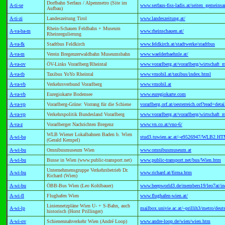
Dorfbahn Serfaus / Alpenmetro (Site im
A-ti-se
www.serfaus-fiss-ladis.at/seiten_gemeinsa
Aufbau)
A-ti-zi
Landeszeitung Tirol
www.landeszeitung.at/
Rhein-Schauen Feldbahn + Museum
A-va-ba-m
www.rheinschauen.at/
Rheinregulierung
A-va-fk
Stadtbus Feldkirch
www.feldkirch.at/stadtwerke/stadtbus
A-va-m
Verein Bregenzerwaldbahn Museumsbahn
www.waelderbaehnle.at/
A-va-ov
ÖV-Links Vorarlberg/Rheintal
www.vorarlberg.at/vorarlberg/wirtschaft_m
A-va-tb
Taxibus YoYo Rheintal
www.vmobil.at/taxibus/index.html
A-va-vb
Verkehrsverbund Vorarlberg
www.vmobil.at
A-va-vb
Euregiokarte Bodensee
www.euregiokarte.com
A-va-vp
Vorarlberg-Grüne: Vorrang für die Schiene
vorarlberg.orf.at/oesterreich.orf?read=d
A-va-vp
Verkehrspolitik Bundesland Vorarlberg
www.vorarlberg.at/vorarlberg/wirtschaft_m
A-va-z
Vorarlberger Nachrichten Bregenz
www.vn.co.at/vno-6/
WLB Wiener Lokalbahnen Baden b. Wien
A-wi-ba
stud3.tuwien.ac.at/~e9526947/WLB2.H
(Gerald Kempel)
A-wi-bu
Omnibusmuseum Wien
www.omnibusmuseum.at
A-wi-bu
Busse in Wien (www.public-transport.net)
www.public-transport.net/bus/Wien.htm
Unternehmensgruppe Verkehrsbetrieb Dr.
A-wi-bu
www.richard.at/firma.htm
Richard (Wien)
A-wi-bu
ÖBB-Bus Wien (Leo Kohlbauer)
www.beepworld3.de/members19/leo7at/i
A-wi-fl
Flughafen Wien
www.flughafen-wien.at/
Liniennetzpläne Wien U- + S-Bahn, auch
A-wi-lp
mailbox.univie.ac.at/~prillih3/metro/deu
historisch (Horst Prillinger)
A-wi-ov
Schienennahverkehr Wien (André Loop)
www.andre-loop.de/wien/wien.htm