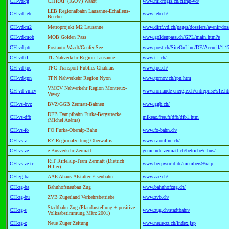
CH-vd-fg
CITRAP (IGÖV) Waadt
www.microgis.ch/citrap-vd/
LEB Regionalbahn Lausanne-Echallens-
CH-vd-leb
www.leb.ch/
Bercher
CH-vd-m2
Metroprojekt M2 Lausanne
www.dinf.vd.ch/pages/dossiers/avenir/do
CH-vd-mob
MOB Golden Pass
www.goldenpass.ch/GPL/main.htm?e
CH-vd-ptt
Postauto Waadt/Genfer See
www.post.ch/SiteOnLine/DE/Accueil/1,1
CH-vd-tl
TL Nahverkehr Region Lausanne
www.t-l.ch/
CH-vd-tpc
TPC Transport Publics Chablais
www.tpc.ch/
CH-vd-tpn
TPN Nahverkehr Region Nyon
www.tprnov.ch/tpn.htm
VMCV Nahverkehr Region Montreux-
CH-vd-vmcv
www.romande-energie.ch/entreprise/s1e.h
Vevey
CH-vs-bvz
BVZ/GGB Zermatt-Bahnen
www.ggb.ch/
DFB Dampfbahn Furka-Bergstrecke
CH-vs-dfb
mikeaz.free.fr/dfb/dfb1.htm
(Michel Azéma)
CH-vs-fo
FO Furka-Oberalp-Bahn
www.fo-bahn.ch/
CH-vs-z
RZ Regionalzeitung Oberwallis
www.rz-online.ch/
CH-vs-ze
e-Busverkehr Zermatt
gemeinde.zermatt.ch/betriebe/e-bus/
RiT Riffelalp-Tram Zermatt (Dietrich
CH-vs-ze-tr
www.beepworld.de/members9/ralp
Hiller)
CH-zg-ba
AAE Ahaus-Alstätter Eisenbahn
www.aae.ch/
CH-zg-ba
Bahnhofsneubau Zug
www.bahnhofzug.ch/
CH-zg-bu
ZVB Zugerland Verkehrsbetriebe
www.zvb.ch/
Stadtbahn Zug (Plandarstellung + positive
CH-zg-s
www.zug.ch/stadtbahn/
Volksabstimmung März 2001)
CH-zg-z
Neue Zuger Zeitung
www.neue-zz.ch/index.jsp