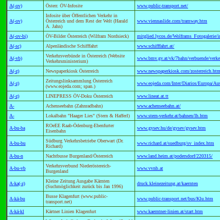
A(-ov)
Österr. ÖV-Infosite
www.public-transport.net/
Infosite über Öffentlichen Verkehr in
A(-ov)
Österreich und dem Rest der Welt (Harald
www.viennaslide.com/tramway.htm
A. Jahn)
A(-ov-bi)
ÖV-Bilder Österreich (Wilfram Nordsieck)
mitglied.lycos.de/Wolframs_Fotogalerie/
A(-sc)
Alpenländische Schifffahrt
www.schifffahrt.at/
Verkehrsverbünde in Österreich (Website
A(-vb)
www.bmv.gv.at/vk/7bahn/verbuende/verke
Verkehrsministerium)
A(-z)
Newspaperkiosk Österreich
www.newspaperkiosk.com/zosterreich.ht
Zeitungslinksammlung Österreich
A(-z)
www.eojeda.com/Inter/Diarios/Europa/Aus
(www.eojeda.com; span.)
A(-z)
LINEPRESS ÖV-Doku Österreich
www.lineat.at.tt
A-
Achenseebahn (Zahnradbahn)
www.achenseebahn.at/
A-
Lokalbahn "Haager Lies" (Stern & Hafferl)
www.stern-verkehr.at/bahnen/lh.htm
ROeEE Raab-Ödenburg-Ebenfurter
A-bu-ba
www.gysev.hu/de/gysev/gysev.htm
Eisenbahn
Südburg Verkehrsbetriebe Oberwart (Dr.
A-bu-bu
www.richard.at/suedburg/sv_index.htm
Richard)
A-bu-n
Nachtbusse Burgenland/Österreich
www.land.heim.at/podersdorf/220315/
Verkehrsverbund Niederöstereich-
A-bu-vb
www.vvnb.at
Burgenland
Kleine Zeitung Ausgabe Kärnten
A-ka(-z)
druck.kleinezeitung.at/kaernten
(Suchmöglichkeit zurück bis Jan 1996)
Busse Klagenfurt (www.public-
A-kä-bu
www.public-transport.net/bus/Klu.htm
transport.net)
A-kä-kl
Kärtner Linien Klagenfurt
www.kaerntner-linien.at/start.htm