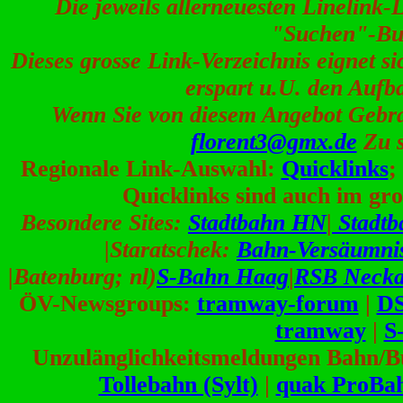
Die jeweils allerneuesten Linelink-
"Suchen"-But
Dieses grosse Link-Verzeichnis eignet s
erspart u.U. den Aufb
Wenn Sie von diesem Angebot Gebr
florent3@gmx.de
Zu s
Regionale Link-Auswahl:
Quicklinks
;
Quicklinks sind auch im gr
Besondere Sites:
Stadtbahn HN
|
Stadt
|Staratschek:
Bahn-Versäumni
|Batenburg; nl)
S-Bahn Haag
|
RSB Necka
ÖV-Newsgroups:
tramway-forum
|
D
tramway
|
S
Unzulänglichkeitsmeldungen Bahn/B
Tollebahn (Sylt)
|
quak ProBa