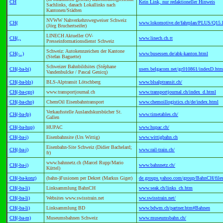
CH
Kein Link, nur redaktioneller Hinweis
Sachlinks, danach Lokallinks nach
Kantonen/Städten
NVWW Nahverkehrswegweiser Schweiz
CH(
www.lokomotive.de/fahrplan/PLUS/Q15.
(Jörg Bruchertseifer)
LINECH Aktueller OV-
CH(,,
www.linech.ch.tt
Presseinformationsdienst Schweiz
Schweiz: Autokennzeichen der Kantone
CH(-..)
www.busessen.de/abk-kanton.html
(Stefan Baguette)
Schweizer Bahnbildsites (Stéphane
CH(-ba-bi)
users.belgacom.net/gc010861/indexD.htm
Vandenbulcke / Pascal Genicq)
CH(-ba-bls)
BLS-Alptransit Lötschberg
www.blsalptransit.ch/
CH(-ba-cgo)
www.transportjournal.ch
www.transportjournal.ch/index_d.html
CH(-ba-cho)
ChemOil Eisenbahntransport
www.chemoillogistics.ch/de/index.html
Verkaufsstelle Auslandskursbücher St.
CH(-ba-fp)
www.timetables.ch/
Gallen
CH(-ba-hup)
HUPAC
www.hupac.ch/
CH(-ba-i)
Eisenbahnsite (Urs Wittig)
www.wittigbahn.ch
Eisenbahn-Site Schweiz (Didier Bachelard;
CH(-ba-i)
www.rail-train.ch/
fr)
www.bahnnetz.ch (Marcel Rupp/Mario
CH(-ba-i)
www.bahnnetz.ch/
Küttel)
CH(-ba-konz)
(bahn-)Fusionen per Dekret (Markus Giger)
de.groups.yahoo.com/group/BahnCH/files
CH(-ba-li)
Linksammlung BahnCH
www.seak.ch/links_ch.htm
CH(-ba-li)
Websites www.swisstrain.net
ww.swisstrain.net/
CH(-ba-li)
Linksammlung BD
www.bdwm.ch/partner.htm#Bahnen
CH(-ba-m)
Museumsbahnen Schweiz
www.museumsbahn.ch/