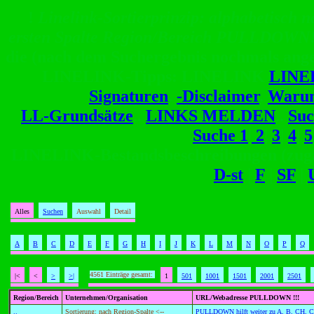
!
Linelink-Sortierprinzip: alphabetisch n
ersten Spalte Region/Bereich PULLDOWN
die (nach dem Suchergebnis nochmals angez
LINELINK-Tipps: LINELINK
LINE
Signaturen
.
-Disclaimer
.
Waru
LL-Grundsätze
..
LINKS MELDEN
..
Suc
Suche 1
|
2
|
3
|
4
|
5
LINELINK-Bestandsbeschreibungen (zug
D-st
|
F
|
SF
|
Alles
Suchen
Auswahl
Detail
A
B
C
D
E
F
G
H
I
J
K
L
M
N
O
P
Q
4561 Einträge gesamt:
|<
<
>
>|
1
501
1001
1501
2001
2501
Region/Bereich
Unternehmen/Organisation
URL/Webadresse PULLDOWN !!!
..
Sortierung: nach Region-Spalte <--
PULLDOWN hilft weiter zu A, B, CH, CZ, 