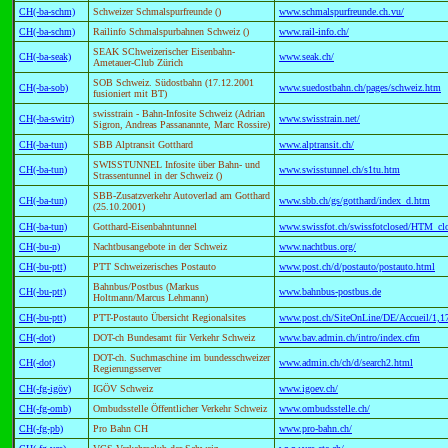
CH(-ba-schm)
Schweizer Schmalspurfreunde ()
www.schmalspurfreunde.ch.vu/
CH(-ba-schm)
Railinfo Schmalspurbahnen Schweiz ()
www.rail-info.ch/
SEAK SChweizerischer Eisenbahn-
CH(-ba-seak)
www.seak.ch/
Ametauer-Club Zürich
SOB Schweiz. Südostbahn (17.12.2001
CH(-ba-sob)
www.suedostbahn.ch/pages/schweiz.htm
fusioniert mit BT)
swisstrain - Bahn-Infosite Schweiz (Adrian
CH(-ba-switr)
www.swisstrain.net/
Sigron, Andreas Passanannte, Marc Rossire)
CH(-ba-tun)
SBB Alptransit Gotthard
www.alptransit.ch/
SWISSTUNNEL Infosite über Bahn- und
CH(-ba-tun)
www.swisstunnel.ch/s1tu.htm
Strassentunnel in der Schweiz ()
SBB-Zusatzverkehr Autoverlad am Gotthard
CH(-ba-tun)
www.sbb.ch/gs/gotthard/index_d.htm
(25.10.2001)
CH(-ba-tun)
Gotthard-Eisenbahntunnel
www.swissfot.ch/swissfotclosed/HTM_cl
CH(-bu-n)
Nachtbusangebote in der Schweiz
www.nachtbus.org/
CH(-bu-ptt)
PTT Schweizerisches Postauto
www.post.ch/d/postauto/postauto.html
Bahnbus/Postbus (Markus
CH(-bu-ptt)
www.bahnbus-postbus.de
Holtmann/Marcus Lehmann)
CH(-bu-ptt)
PTT-Postauto Übersicht Regionalsites
www.post.ch/SiteOnLine/DE/Accueil/1,1
CH(-dot)
DOT-ch Bundesamt für Verkehr Schweiz
www.bav.admin.ch/intro/index.cfm
DOT-ch. Suchmaschine im bundesschweizer
CH(-dot)
www.admin.ch/ch/d/search2.html
Regierungsserver
CH(-fg-igöv)
IGÖV Schweiz
www.igoev.ch/
CH(-fg-omb)
Ombudsstelle Öffentlicher Verkehr Schweiz
www.ombudsstelle.ch/
CH(-fg-pb)
Pro Bahn CH
www.pro-bahn.ch/