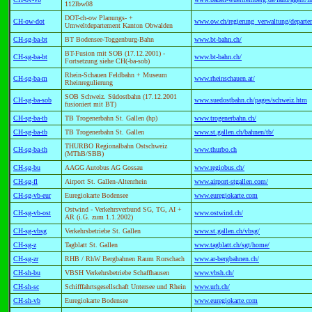
112lbw08
DOT-ch-ow Planungs- +
CH-ow-dot
www.ow.ch/regierung_verwaltung/depart
Umweltdepartement Kanton Obwalden
CH-sg-ba-bt
BT Bodensee-Toggenburg-Bahn
www.bt-bahn.ch/
BT-Fusion mit SOB (17.12.2001) -
CH-sg-ba-bt
www.bt-bahn.ch/
Fortsetzung siehe CH(-ba-sob)
Rhein-Schauen Feldbahn + Museum
CH-sg-ba-m
www.rheinschauen.at/
Rheinregulierung
SOB Schweiz. Südostbahn (17.12.2001
CH-sg-ba-sob
www.suedostbahn.ch/pages/schweiz.htm
fusioniert mit BT)
CH-sg-ba-tb
TB Trogenerbahn St. Gallen (hp)
www.trogenerbahn.ch/
CH-sg-ba-tb
TB Trogenerbahn St. Gallen
www.st.gallen.ch/bahnen/tb/
THURBO Regionalbahn Ostschweiz
CH-sg-ba-th
www.thurbo.ch
(MThB/SBB)
CH-sg-bu
AAGG Autobus AG Gossau
www.regiobus.ch/
CH-sg-fl
Airport St. Gallen-Altenrhein
www.airport-stgallen.com/
CH-sg-vb-eur
Euregiokarte Bodensee
www.euregiokarte.com
Ostwind - Verkehrsverbund SG, TG, AI +
CH-sg-vb-ost
www.ostwind.ch/
AR (i.G. zum 1.1.2002)
CH-sg-vbsg
Verkehrsbetriebe St. Gallen
www.st.gallen.ch/vbsg/
CH-sg-z
Tagblatt St. Gallen
www.tagblatt.ch/sgt/home/
CH-sg-zr
RHB / RhW Bergbahnen Raum Rorschach
www.ar-bergbahnen.ch/
CH-sh-bu
VBSH Verkehrsbetriebe Schaffhausen
www.vbsh.ch/
CH-sh-sc
Schifffahrtsgesellschaft Untersee und Rhein
www.urh.ch/
CH-sh-vb
Euregiokarte Bodensee
www.euregiokarte.com