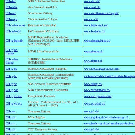
CH-sh-z
SHN Schaffhauser Nachrichten
www.shn.ch/
CH-so-bu
Aare Seeland mobil AG
www.osst.ch/
CH-so-z
Solothurner Zeitung
www.solothurner-zeitung.ch/
CH-sz-gv
Website Kanton Schwyz
www.sz.ch/
CH-tg-ba-bodan
Bahnstudie Bodan-Rail
www.bodan-rail.net/
CH-tg-ba-fw
FW Frauenfeld-Wil-Bahn
www.fw-bahn.ch/
MThB Regionalbahn Ostschweiz
CH-tg-ba-mtb
(Gründung 20.09.2001 durch MThB/SBB;
www.dieneuebahn.ch/
Sitz: Kreuzlingen)
CH-tg-ba-
MThB Mittelthurgaubahn
www.thurbo.ch/
thurbo
CH-tg-ba-
THURBO Regionalbahn Ostschweiz
www.thurbo.ch
thurbo
(MThB/SBB)
CH-tg-bu
Stadtbus Kreuzlingen (Fahrplan)
www.kreuzlingen.ch/bus.htm
Stadtbus Kreuzlingen (Liniennetzplan
CH-tg-bu
sw.konstanz.de/verkehr/omnibus/linienpl
Stadtwerke Konstanz ganz unten)
CH-tg-sc
SBS Schweiz. Bodensee-Schifffahrt
www.sbsag.ch/
CH-tg-sob
SOB Schweizerische Südostbahn
www.suedostbahn.ch/
CH-tg-vb-eur
Euregiokarte Bodensee
www.euregiokarte.com
Ostwind - Verkehrsverbund SG, TG, AI +
CH-tg-vb-ost
www.ostwind.ch/
AR (i.G. zum 1.1.2002)
CH-tg-z
Thurgauer Zeitung
www.tol.ch/
CH-tg-z
Wiler Tagblatt
www.tagblatt.ch/wil.cfm?vonpage=2
CH-tg-z
Thurgauer Zeitung
www.bodan-ag.ch/zeitung/hauptseite.htm
CH-tg-z
TGZ Thurgauer Zeitung
www.tol.ch/