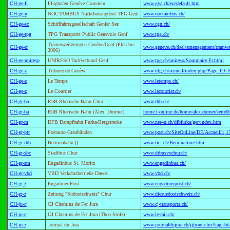
CH-ge-fl
Flughafen Genève Cornavin
www.gva.ch/en/default.htm
CH-ge-n
NOCTAMBUS Nachtbusangebot TPG Genf
www.noctambus.ch/
CH-ge-sc
Schifffahrtsgesellschaft Genfer See
www.cgn.ch/
CH-ge-tpg
TPG Transports Public Genevois Genf
www.tpg.ch/
Tramerweiterungen Genève/Genf (Plan bis
CH-ge-tr
www.geneve.ch/dael/amenagement/tramw
2006)
CH-ge-unireso
UNIRESO Tarifverbund Genf
www.tpg.ch/unireso/Sommaire.Fr.html
CH-ge-z
Tribune de Genève
www.tdg.ch/accueil/index.php?Page_ID=
CH-ge-z
Le Temps
www.letemps.ch/
CH-ge-z
Le Courrier
www.lecourrier.ch/
CH-gr-ba
RhB Rhätische Bahn Chur
www.rhb.ch/
CH-gr-ba
RhB Rhätische Bahn (Alex. Durmer)
home.t-online.de/home/alex.durner/seite0
CH-gr-m
DFB Dampfbahn Furka-Bergstrecke
www.net4u.ch/dfbfurka/ger/index.htm
CH-gr-ptt
Postauto Graubünden
www.post.ch/SiteOnLine/DE/Accueil/1,1
CH-gr-rhb
Berninabahn ()
www.tici.ch/Berninalinie.htm
CH-gr-sbc
Stadtbus Chur
www.drbusvochur.ch/
CH-gr-sm
Engadinbus St. Moritz
www.engadinbus.ch/
CH-gr-vbd
VBD Verkehrsbetriebe Davos
www.vbd.ch/
CH-gr-z
Engadiner Post
www.engadinerpost.ch/
CH-gr-z
Zeitung "Südostschweiz" Chur
www.diesuedostschweiz.ch/
CH-ju-cj
CJ Chemins de Fer Jura
www.cj-transports.ch/
CH-ju-cj
CJ Chemins de Fer Jura (Theo Stolz)
www.le-rail.ch/
CH-ju-z
Journal du Jura
www.journaldujura.ch/jjfront.cfm?kap=