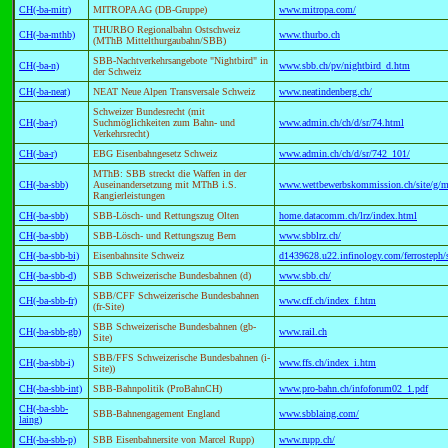
CH(-ba-mitr)
MITROPA AG (DB-Gruppe)
www.mitropa.com/
THURBO Regionalbahn Ostschweiz
CH(-ba-mthb)
www.thurbo.ch
(MThB Mittelthurgaubahn/SBB)
SBB-Nachtverkehrsangebote "Nightbird" in
CH(-ba-n)
www.sbb.ch/pv/nightbird_d.htm
der Schweiz
CH(-ba-neat)
NEAT Neue Alpen Transversale Schweiz
www.neatindenberg.ch/
Schweizer Bundesrecht (mit
CH(-ba-r)
Suchmöglichkeiten zum Bahn- und
www.admin.ch/ch/d/sr/74.html
Verkehrsrecht)
CH(-ba-r)
EBG Eisenbahngesetz Schweiz
www.admin.ch/ch/d/sr/742_101/
MThB: SBB streckt die Waffen in der
CH(-ba-sbb)
Auseinandersetzung mit MThB i.S.
www.wettbewerbskommission.ch/site/g/me
Rangierleistungen
CH(-ba-sbb)
SBB-Lösch- und Rettungszug Olten
home.datacomm.ch/lrz/index.html
CH(-ba-sbb)
SBB-Lösch- und Rettungszug Bern
www.sbblrz.ch/
CH(-ba-sbb-bi)
Eisenbahnsite Schweiz
d1439628.u22.infinology.com/ferrosteph/
CH(-ba-sbb-d)
SBB Schweizerische Bundesbahnen (d)
www.sbb.ch/
SBB/CFF Schweizerische Bundesbahnen
CH(-ba-sbb-fr)
www.cff.ch/index_f.htm
(fr-Site)
SBB Schweizerische Bundesbahnen (gb-
CH(-ba-sbb-gb)
www.rail.ch
Site)
SBB/FFS Schweizerische Bundesbahnen (i-
CH(-ba-sbb-i)
www.ffs.ch/index_i.htm
Site))
CH(-ba-sbb-int)
SBB-Bahnpolitik (ProBahnCH)
www.pro-bahn.ch/infoforum02_1.pdf
CH(-ba-sbb-
SBB-Bahnengagement England
www.sbblaing.com/
laing)
CH(-ba-sbb-p)
SBB Eisenbahnersite von Marcel Rupp)
www.rupp.ch/