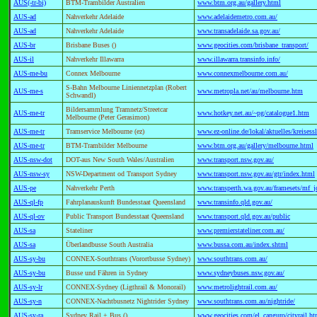
AUS(-tr-bi)
BTM-Trambilder Australien
www.btm.org.au/gallery.html
AUS-ad
Nahverkehr Adelaide
www.adelaidemetro.com.au/
AUS-ad
Nahverkehr Adelaide
www.transadelaide.sa.gov.au/
AUS-br
Brisbane Buses ()
www.geocities.com/brisbane_transport/
AUS-il
Nahverkehr Illawarra
www.illawarra.transinfo.info/
AUS-me-bu
Connex Melbourne
www.connexmelbourne.com.au/
S-Bahn Melbourne Liniennetzplan (Robert
AUS-me-s
www.metropla.net/au/melbourne.htm
Schwandl)
Bildersammlung Tramnetz/Streetcar
AUS-me-tr
www.hotkey.net.au/~pg/catalogue1.htm
Melbourne (Peter Gerasimon)
AUS-me-tr
Tramservice Melbourne (ez)
www.ez-online.de/lokal/aktuelles/kreise
AUS-me-tr
BTM-Trambilder Melbourne
www.btm.org.au/gallery/melbourne.html
AUS-nsw-dot
DOT-aus New South Wales/Australien
www.transport.nsw.gov.au/
AUS-nsw-sy
NSW-Department od Transport Sydney
www.transport.nsw.gov.au/gtr/index.html
AUS-pe
Nahverkehr Perth
www.transperth.wa.gov.au/framesets/mf_j
AUS-ql-fp
Fahrplanauskunft Bundesstaat Queensland
www.transinfo.qld.gov.au/
AUS-ql-ov
Public Transport Bundesstaat Queensland
www.transport.qld.gov.au/public
AUS-sa
Stateliner
www.premierstateliner.com.au/
AUS-sa
Überlandbusse South Australia
www.bussa.com.au/index.shtml
AUS-sy-bu
CONNEX-Southtrans (Vorortbusse Sydney)
www.southtrans.com.au/
AUS-sy-bu
Busse und Fähren in Sydney
www.sydneybuses.nsw.gov.au/
AUS-sy-lr
CONNEX-Sydney (Ligthrail & Monorail)
www.metrolightrail.com.au/
AUS-sy-n
CONNEX-Nachtbusnetz Nightrider Sydney
www.southtrans.com.au/nightride/
AUS-sy-ra
Sydney Rail + Bus ()
www.geocities.com/el_canguro/cityrail.ht