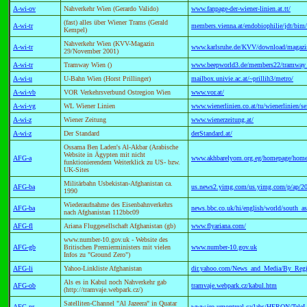
A-wi-ov
Nahverkehr Wien (Gerardo Valido)
www.fanpage-der-wiener-linien.at.tt/
(fast) alles über Wiener Trams (Gerald
A-wi-tr
members.vienna.at/endobiophilie/jdt/bim
Kempel)
Nahverkehr Wien (KVV-Magazin
A-wi-tr
www.karlsruhe.de/KVV/download/magazi
29/November 2001)
A-wi-tr
Tramway Wien ()
www.beepworld3.de/members22/tramway
A-wi-u
U-Bahn Wien (Horst Prillinger)
mailbox.univie.ac.at/~prillih3/metro/
A-wi-vb
VOR Verkehrsverbund Ostregion Wien
www.vor.at/
A-wi-vg
WL Wiener Linien
www.wienerlinien.co.at/tu/wienerlinien/s
A-wi-z
Wiener Zeitung
www.wienerzeitung.at/
A-wi-z
Der Standard
derStandard.at/
Ossama Ben Laden's Al-Akbar (Arabische
Website in Ägypten mit nicht
AFG-a
www.akhbarelyom.org.eg/homepage/home
funktionierendem Weiterklick zu US- bzw.
UK-Sites
Militärbahn Usbekistan-Afghanistan ca.
AFG-ba
us.news2.yimg.com/us.yimg.com/p/ap/20
1990
Wiederaufnahme des Eisenbahnverkehrs
AFG-ba
news.bbc.co.uk/hi/english/world/south_
nach Afghanistan 112bbc09
AFG-fl
Ariana Fluggesellschaft Afghanistan (gb)
www.flyariana.com/
www.number-10.gov.uk - Website des
AFG-gb
Britischen Premierministers mit vielen
www.number-10.gov.uk
Infos zu "Ground Zero")
AFG-li
Yahoo-Linkliste Afghanistan
dir.yahoo.com/News_and_Media/By_Regio
Als es in Kabul noch Nahverkehr gab
AFG-ob
tramvaje.webpark.cz/kabul.htm
(http://tramvaje.webpark.cz/)
Satelliten-Channel "Al Jazeera" in Quatar
AFG-pr
www.iro.umontreal.ca/labs/HERON/TeleLe