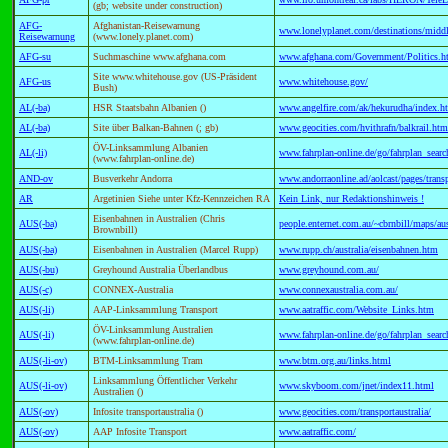
(gb; website under construction)
AFG-
Afghanistan-Reisewarnung
www.lonelyplanet.com/destinations/middle
Reisewarnung
(www.lonely.planet.com)
AFG-su
Suchmaschine www.afghana.com
www.afghana.com/Government/Politics.h
Site www.whitehouse.gov (US-Präsident
AFG-us
www.whitehouse.gov/
Bush)
AL(-ba)
HSR Staatsbahn Albanien ()
www.angelfire.com/ak/hekurudha/index.h
AL(-ba)
Site über Balkan-Bahnen (; gb)
www.geocities.com/hvithrafn/balkrail.htm
ÖV-Linksammlung Albanien
AL(-li)
www.fahrplan-online.de/go/fahrplan_sear
(www.fahrplan-online.de)
AND-ov
Busverkehr Andorra
www.andorraonline.ad/aolcast/pages/trans
AR
Argetinien Siehe unter Kfz-Kennzeichen RA
Kein Link, nur Redaktionshinweis !
Eisenbahnen in Australien (Chris
AUS(-ba)
people.enternet.com.au/~cbrnbill/maps/aus
Brownbill)
AUS(-ba)
Eisenbahnen in Australien (Marcel Rupp)
www.rupp.ch/australia/eisenbahnen.htm
AUS(-bu)
Greyhound Australia Überlandbus
www.greyhound.com.au/
AUS(-c)
CONNEX-Australia
www.connexaustralia.com.au/
AUS(-li)
AAP-Linksammlung Transport
www.aatraffic.com/Website_Links.htm
ÖV-Linksammlung Australien
AUS(-li)
www.fahrplan-online.de/go/fahrplan_sear
(www.fahrplan-online.de)
AUS(-li-ov)
BTM-Linksammlung Tram
www.btm.org.au/links.html
Linksammlung Öffentlicher Verkehr
AUS(-li-ov)
www.skyboom.com/jnet/index11.html
Australien ()
AUS(-ov)
Infosite transportaustralia ()
www.geocities.com/transportaustralia/
AUS(-ov)
AAP Infosite Transport
www.aatraffic.com/