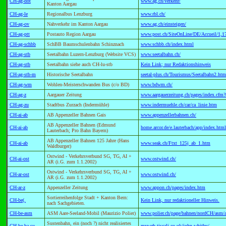
CH-ag-dot
www.ag.ch/verkehr/
Kanton Aargau
CH-ag-le
Regionalbus Lenzburg
www.rbl.ch/
CH-ag-ov
Nahverkehr im Kanton Aargau
www.ag.ch/einsteigen/
CH-ag-ptt
Postauto Region Aargau
www.post.ch/SiteOnLine/DE/Accueil/1,1
CH-ag-schbb
SchBB Baumschulenbahn Schinznach
www.schbb.ch/index.html
CH-ag-stb
Seetalbahn Luzern-Lenzburg (Website VCS)
www.seetalbahn.ch/
CH-ag-stb
Seetalbahn siehe auch CH-lu-stb
Kein Link; nur Redaktionshinweis
CH-ag-stb-m
Historische Seetalbahn
seetal-plus.ch/Tourismus/Seetalbahn2.htm
CH-ag-wm
Wohlen-Meisterschwanden Bus (c/o BD)
www.bdwm.ch/
CH-ag-z
Aargauer Zeitung
www.aargauerzeitung.ch/pages/index.cf
CH-ag-zu
Stadtbus Zurzach (Indermühle)
www.indermuehle.ch/car/ca_linie.htm
CH-ai-ab
AB Appenzeller Bahnen Gais
www.appenzellerbahnen.ch/
AB Appenzeller Bahnen (Edmund
CH-ai-ab
home.arcor.de/e.lauterbach/app/index.htm
Lauterbach; Pro Bahn Bayern)
AB Appenzeller Bahnen 125 Jahre (Hans
CH-ai-ab
www.seak.ch/Ftxt_125j_ab_1.htm
Waldburger)
Ostwind - Verkehrsverbund SG, TG, AI +
CH-ai-ost
www.ostwind.ch/
AR (i.G. zum 1.1.2002)
Ostwind - Verkehrsverbund SG, TG, AI +
CH-ar-ost
www.ostwind.ch/
AR (i.G. zum 1.1.2002)
CH-ar-z
Appenzeller Zeitung
www.appon.ch/pages/index.htm
Sortierreihenfolge Stadt + Kanton Bern:
CH-be(.
Kein Link, nur redaktioneller Hinweis.
nach Sachgebieten.
CH-be-asm
ASM Aare-Seeland-Mobil (Maurizio Polier)
www.polier.ch/page/bahnen/nordCH/asm
Sustenbahn, ein (noch ?) nicht realisiertes
CH-be-ba-su
myweb.tiscali.co.uk/john.whitby/