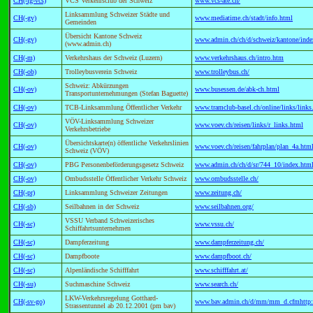
CH(-fg-vcs)
VCS Verkehrsclub der Schweiz
www.vcs-ate.ch/
Linksammlung Schweizer Städte und
CH(-gv)
www.mediatime.ch/stadt/info.html
Gemeinden
Übersicht Kantone Schweiz
CH(-gv)
www.admin.ch/ch/d/schweiz/kantone/inde
(www.admin.ch)
CH(-m)
Verkehrshaus der Schweiz (Luzern)
www.verkehrshaus.ch/intro.htm
CH(-ob)
Trolleybusverein Schweiz
www.trolleybus.ch/
Schweiz: Abkürzungen
CH(-ov)
www.busessen.de/abk-ch.html
Transportunternehmungen (Stefan Baguette)
CH(-ov)
TCB-Linksammlung Öffentlicher Verkehr
www.tramclub-basel.ch/online/links/links
VÖV-Linksammlung Schweizer
CH(-ov)
www.voev.ch/reisen/links/r_links.html
Verkehrsbetriebe
Übersichtskarte(n) öffentliche Verkehrslinien
CH(-ov)
www.voev.ch/reisen/fahrplan/plan_4a.htm
Schweiz (VÖV)
CH(-ov)
PBG Personenbeförderungsgesetz Schweiz
www.admin.ch/ch/d/sr/744_10/index.htm
CH(-ov)
Ombudsstelle Öffentlicher Verkehr Schweiz
www.ombudsstelle.ch/
CH(-pr)
Linksammlung Schweizer Zeitungen
www.zeitung.ch/
CH(-sb)
Seilbahnen in der Schweiz
www.seilbahnen.org/
VSSU Verband Schweizerisches
CH(-sc)
www.vssu.ch/
Schiffahrtsunternehmen
CH(-sc)
Dampferzeitung
www.dampferzeitung.ch/
CH(-sc)
Dampfboote
www.dampfboot.ch/
CH(-sc)
Alpenländische Schifffahrt
www.schifffahrt.at/
CH(-su)
Suchmaschine Schweiz
www.search.ch/
LKW-Verkehrsregelung Gotthard-
CH(-sv-go)
www.bav.admin.ch/d/mm/mm_d.cfmhttp:
Strassentunnel ab 20.12.2001 (pm bav)