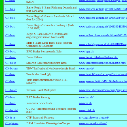
CH-bs-s
www.nvbw.de/planungen/planungen.phtm
nvbw)
Basler Regio-S-Bahn Richtung Deutschland
CH-bs-s
www.badische-zeitung.de/1003598801334
(baz 8.06.2001)
Basler Regio-S-Bahn + Landkreis Lörrach
CH-bs-s
www.badische-zeitung.de/1003600248341
(baz 5.4.2001)
Basler Regio-S-Bahn bis Freiburg ? (badz
CH-bs-s
www.badische-zeitung.de/1003343433501
15.10.2001)
Regio S-Bahn Schweiz-Deutschland
CH-bs-s
www.unibas.ch/rr-bs/medmit/text/200109
(regierungsrat kanton basel-stadt)
SBB S-Bahn-Linie Basel SBB-Freiburg-
CH-bs-s
www.sbb.ch/gs/press_d.htm#070102Oran
Offenburg 20106sbbpm
CH-bs-sc
BPG Basler Personenschifffahrt
www.bpg.ch/
CH-bs-sc
Basler Fähren
www.faehri.ch/faehren/faehren.htm
CH-bs-sc
Schweiz. Schifffahrtsmuseum Basel
www.verkehrsdrehscheibe.ch/index2.html
CH-bs-tnw
TNW Tarifverbund Nordwestschweiz Basel
www.tnw.ch/
CH-bs-tr
Trambilder Basel (gb)
www.funet.fi/index/railways/Switzerland/
Tram-Bildschirmschoner Basel (Till
CH-bs-tr
www.grasmo.de/till/MM_Bildschirmschon
Schäfer)
CH-bs-wc
Webcam Basel Marktplatz
www.basel.ch/content/show.php?page_i
CH-bs-z
BAZ Basler Zeitung
www.baz.ch/
CH-bs-zi
Info-Portal www.bs.ch
www.bs.ch
CUTAF Verkehrsverbund Fribourg/Freiburg
CH-fr-cutaf
www.cutaf.ch/
(CH)
CH-fr-m
CTF Tramclub Fribourg
mypage.bluewin.ch/tp/ctf/
CH-ge-bam
BAM Eisenbahn Bière-Apples-Morges
www.swisscraft.ch/bam/