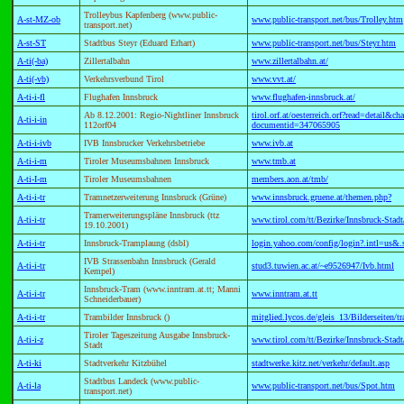
Trolleybus Kapfenberg (www.public-
A-st-MZ-ob
www.public-transport.net/bus/Trolley.htm
transport.net)
A-st-ST
Stadtbus Steyr (Eduard Erhart)
www.public-transport.net/bus/Steyr.htm
A-ti(-ba)
Zillertalbahn
www.zillertalbahn.at/
A-ti(-vb)
Verkehrsverbund Tirol
www.vvt.at/
A-ti-i-fl
Flughafen Innsbruck
www.flughafen-innsbruck.at/
Ab 8.12.2001: Regio-Nightliner Innsbruck
tirol.orf.at/oesterreich.orf?read=detail&
A-ti-i-in
112orf04
documentid=347065905
A-ti-i-ivb
IVB Innsbrucker Verkehrsbetriebe
www.ivb.at
A-ti-i-m
Tiroler Museumsbahnen Innsbruck
www.tmb.at
A-ti-I-m
Tiroler Museumsbahnen
members.aon.at/tmb/
A-ti-i-tr
Tramnetzerweiterung Innsbruck (Grüne)
www.innsbruck.gruene.at/themen.php?
Tramerweiterungspläne Innsbruck (ttz
A-ti-i-tr
www.tirol.com/tt/Bezirke/Innsbruck-Stadt
19.10.2001)
A-ti-i-tr
Innsbruck-Tramplaung (dsbl)
login.yahoo.com/config/login?.intl=us
IVB Strassenbahn Innsbruck (Gerald
A-ti-i-tr
stud3.tuwien.ac.at/~e9526947/Ivb.html
Kempel)
Innsbruck-Tram (www.inntram.at.tt; Manni
A-ti-i-tr
www.inntram.at.tt
Schneiderbauer)
A-ti-i-tr
Trambilder Innsbruck ()
mitglied.lycos.de/gleis_13/Bilderseiten/t
Tiroler Tageszeitung Ausgabe Innsbruck-
A-ti-i-z
www.tirol.com/tt/Bezirke/Innsbruck-Stadt
Stadt
A-ti-ki
Stadtverkehr Kitzbühel
stadtwerke.kitz.net/verkehr/default.asp
Stadtbus Landeck (www.public-
A-ti-la
www.public-transport.net/bus/Spot.htm
transport.net)