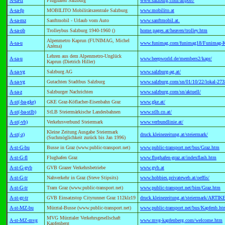
A-sa-fl
Flughafen Salzburg
www.salzburg.com/airport/
A-sa-fp
MOBILITO Mobilitätszentrale Salzburg
www.mobilito.at
A-sa-mz
Sanftmobil - Urlaub vom Auto
www.sanftmobil.at.
A-sa-ob
Trolleybus Salzburg 1940-1960 ()
home.pages.at/heaven/trolley.htm
Alpenmetro Kaprun (FUNIMAG, Michel
A-sa-u
www.funimag.com/funimag18/Funimag-K
Azéma)
Lehren aus dem Alpenmetro-Unglück
A-sa-u
www.beepworld.de/members2/kapr/
Kaprun (Dietrich Hiller)
A-sa-vg
Salzburg AG
www.salzburg-ag.at/
A-sa-vg
Gutachten Stadtbus Salzburg
www.salzburg.com/sn/01/10/22/lokal-273
A-sa-z
Salzburger Nachrichten
www.salzburg.com/sn/aktuell/
A-st(-ba-gke)
GKE Graz-Köflacher-Eisenbahn Graz
www.gke.at/
A-st(-ba-stlb)
StLB Steiermärkische Landesbahnen
www.stlb.co.at/
A-st(-vb)
Verkehrsverbund Steiermark
www.verbundlinie.at/
Kleine Zeitung Ausgabe Steiermark
A-st(-z)
druck.kleinezeitung.at/steiermark/
(Suchmöglichkeit zurück bis Jan 1996)
A-st-G-bu
Busse in Graz (www.public-transport.net)
www.public-transport.net/bus/Graz.htm
A-st-G-fl
Flughafen Graz
www.flughafen-graz.at/indexflash.htm
A-st-G-gvb
GVB Grazer Verkehrsbetriebe
www.gvb.at
A-st-G-tr
Nahverkehr in Graz (Steve Stipsits)
www.hobbies.privateweb.at/oeffis/
A-st-G-tr
Tram Graz (www.public-transport.net)
www.public-transport.net/bim/Graz.htm
A-st-gr-tr
GVB Einsatzstop Cityrunner Graz 112klz19
druck.kleinezeitung.at/steiermark/ART
A-st-MZ-bu
Mürztal-Busse (www.public-transport.net)
www.public-transport.net/bus/Kapfenb.ht
MVG Mürztaler Verkehrsgesellschaft
A-st-MZ-mvg
www.mvg-kapfenberg.com/welcome.htm
Kapfenberg