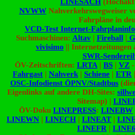
LINESACH
(Hochaktu
NVWW
Nahverkehrswegweiser von 
Fahrpläne in de
VCD-Test Internet-Fahrplaninfo
Suchmaschinen:
Altav
|
Fireball
|
G
vivisimo
|| Internetzeitungen 
SWR-Sendereih
ÖV-Zeitschriften:
LRTA
|
BS
|
VZ
Fahrgast
|
Nahverk
|
Schiene
|
ETR
OSC-Infodienst ÖPNV/Stadtbus
(die
Eigenlinks auf andere DH-Sites:
sillw
Sitemap) |
LINE
ÖV-Doku
LINEPRESS
:
LINEBW
LINEWN
|
LINECH
|
LINEAT
|
LIN
LINEFR
|
LINE